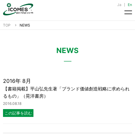
Ja
En
メ
TOP
NEWS
NEWS
2016年 8月
【書籍掲載】平山弘先生著「ブランド価値創造戦略に求められ
るもの」（晃洋書房）
2016.08.18
この記事を読む