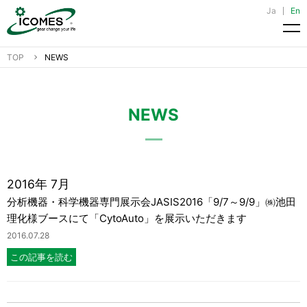
Ja
En
メ
TOP
NEWS
NEWS
2016年 7月
分析機器・科学機器専門展示会JASIS2016「9/7～9/9」㈱池田
理化様ブースにて「CytoAuto」を展示いただきます
2016.07.28
この記事を読む